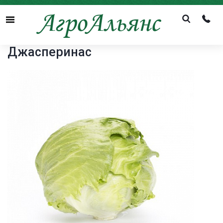
Menu
Джасперинас