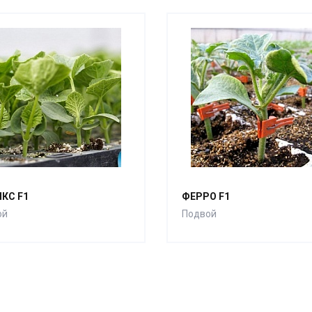
КС F1
ФЕРРО F1
ой
Подвой