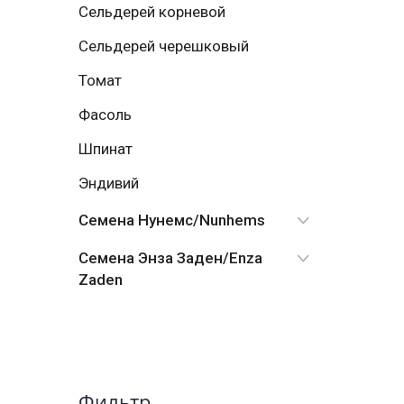
Сельдерей корневой
Сельдерей черешковый
Томат
Фасоль
Шпинат
Эндивий
Семена Нунемс/Nunhems
Семена Энза Заден/Enza
Zaden
Фильтр