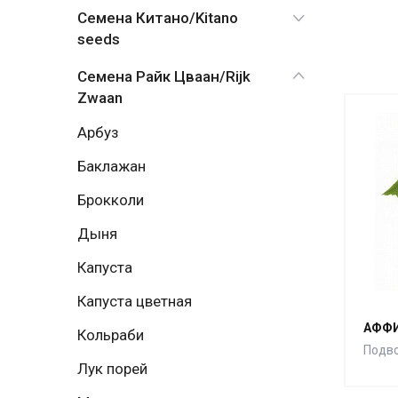
Семена Китано/Kitano
seeds
Семена Райк Цваан/Rijk
Zwaan
Арбуз
Баклажан
Брокколи
Дыня
Капуста
Капуста цветная
АФФИ
Кольраби
Подв
Лук порей