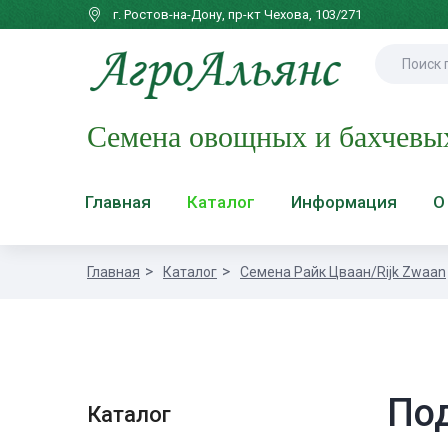
г. Ростов-на-Дону, пр-кт Чехова, 103/271
Семена овощных и бахчевы
Главная
Каталог
Информация
О
Главная
Каталог
Семена Райк Цваан/Rijk Zwaan
По
Каталог