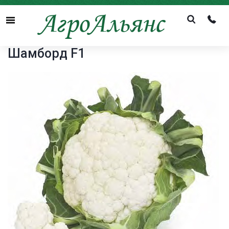
Menu
Шамборд F1