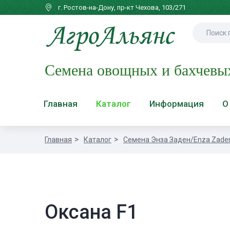
г. Ростов-на-Дону, пр-кт Чехова, 103/271
Семена овощных и бахчевы
Главная
Каталог
Информация
О
Главная
Каталог
Семена Энза Заден/Enza Zade
Оксана F1