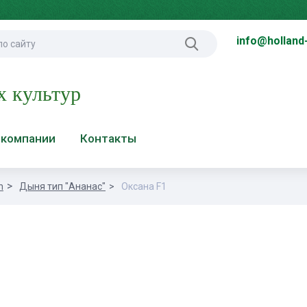
info@holland
х культур
 компании
Контакты
n
Дыня тип "Ананас"
Оксана F1